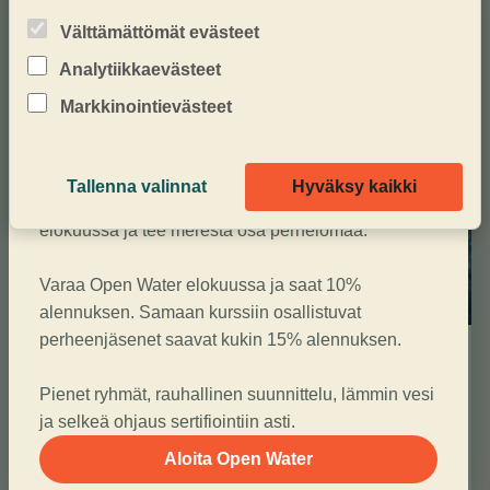
Välttämättömät evästeet
Analytiikkaevästeet
Markkinointievästeet
Tallenna valinnat
Hyväksy kaikki
Suorita PADI Open Water Diver Nauticolla 
elokuussa ja tee merestä osa perhelomaa.

Varaa Open Water elokuussa ja saat 10% 
alennuksen. Samaan kurssiin osallistuvat 
perheenjäsenet saavat kukin 15% alennuksen.

Ensimmäinen kerta pinnan
alla
Pienet ryhmät, rauhallinen suunnittelu, lämmin vesi 
ja selkeä ohjaus sertifiointiin asti.
Lempeä aloitus, jossa ohjaaja on lähellä koko
ajan.
Aloita Open Water