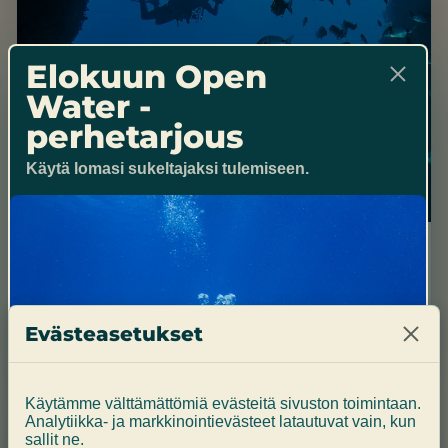
Elokuun Open
Water -
perhetarjous
Käytä lomasi sukeltajaksi tulemiseen.
Sertifioidut sukeltajat
Riuttoja, hylkyjä, vulkaanisia muodostelmia ja
rentoa etelärannikon suunnittelua.
Evästeasetukset
Tutustu sukelluksiin
Käytämme välttämättömiä evästeitä sivuston toimintaan.
Analytiikka- ja markkinointievästeet latautuvat vain, kun
sallit ne.