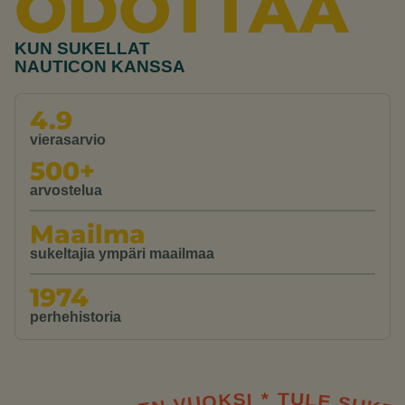
ODOTTAA
KUN SUKELLAT
NAUTICON KANSSA
4.9
vierasarvio
500+
arvostelua
Maailma
sukeltajia ympäri maailmaa
1974
perhehistoria