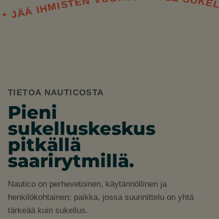
LE SUKELTAMAAN * JÄÄ IHMISTEN VUOKSI * 
TIETOA NAUTICOSTA
Pieni
sukelluskeskus
pitkällä
saarirytmillä.
Nautico on perhevetoinen, käytännöllinen ja
henkilökohtainen: paikka, jossa suunnittelu on yhtä
tärkeää kuin sukellus.