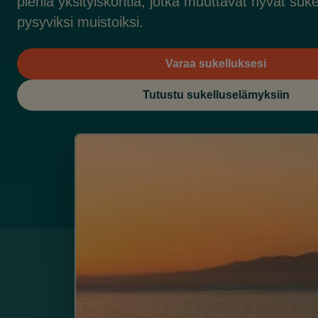
pieniä yksityiskohtia, jotka muuttavat hyvät suke
pysyviksi muistoiksi.
Varaa sukelluksesi
Tutustu sukelluselämyksiin