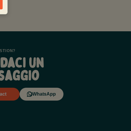
STION?
daci un
saggio
act
WhatsApp