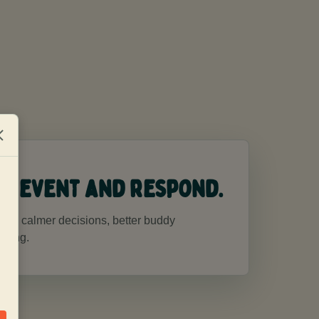
 prevent and respond.
ve: calmer decisions, better buddy
lving.