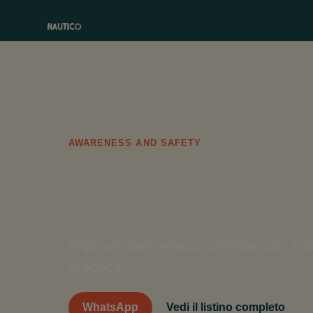
AWARENESS AND SAFETY
Rescue
Improve awareness, confidence, and d
practice.
WhatsApp
Vedi il listino completo