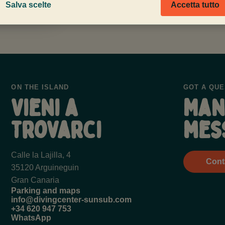
Salva scelte
Accetta tutto
ON THE ISLAND
GOT A QUE
Vieni a
Man
trovarci
mes
Calle la Lajilla, 4
Cont
35120 Arguineguin
Gran Canaria
Parking and maps
info@divingcenter-sunsub.com
+34 620 947 753
WhatsApp