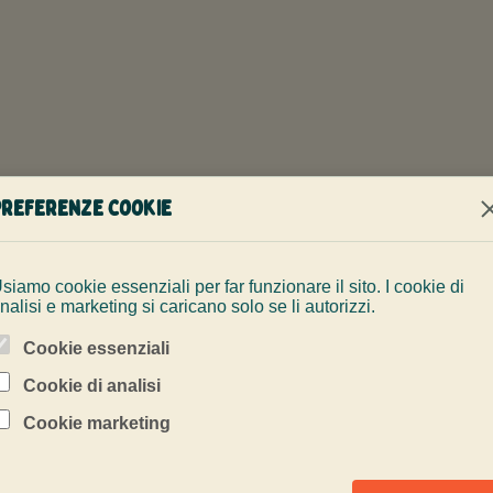
Preferenze cookie
USEFUL CONFIDENCE
Learn to notice,
siamo cookie essenziali per far funzionare il sito. I cookie di
nalisi e marketing si caricano solo se li autorizzi.
Rescue training changes how you di
Cookie essenziali
awareness and practical problem so
Cookie di analisi
Cookie marketing