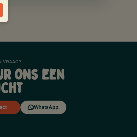
N VRAAG?
ur ons een
icht
act
WhatsApp