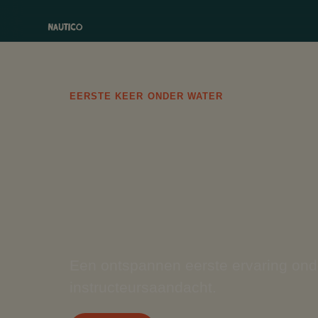
EERSTE KEER ONDER WATER
Discov
Diving
Een ontspannen eerste ervaring onde
instructeursaandacht.