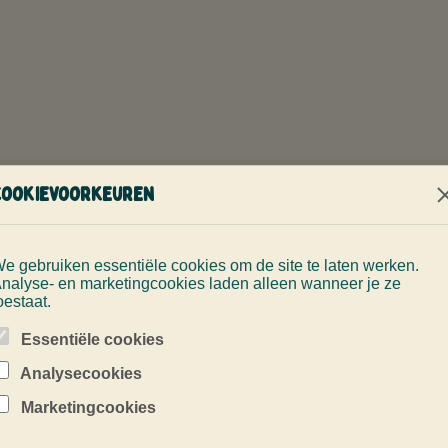
Cookievoorkeuren
WAT JE KUNT VERWACHTEN
e gebruiken essentiële cookies om de site te laten werken.
Rustig, eenvoudi
nalyse- en marketingcookies laden alleen wanneer je ze
oestaat.
opbouwend.
Essentiële cookies
We houden het tempo rustig, leggen m
Analysecookies
zodat je eerste adem onder water nat
Marketingcookies