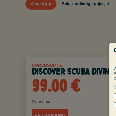
WhatsApp
Bekijk volledige prijslijst
CURSUSOPTIE
discover scuba diving
W
A
99.00 €
t
2 uur duur
PADI-BOEKING