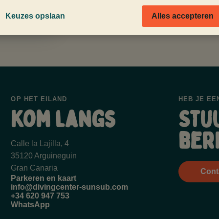
Keuzes opslaan
Alles accepteren
OP HET EILAND
HEB JE EE
Kom langs
Stu
ber
Calle la Lajilla, 4
35120 Arguineguin
Gran Canaria
Cont
Parkeren en kaart
info@divingcenter-sunsub.com
+34 620 947 753
WhatsApp