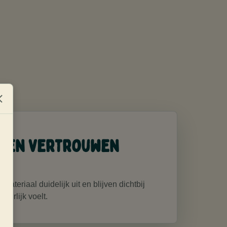
g en vertrouwen
ateriaal duidelijk uit en blijven dichtbij
uurlijk voelt.