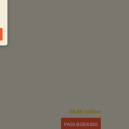
79.00 €
99.00 €
94.05 online
PADI-BOEKING