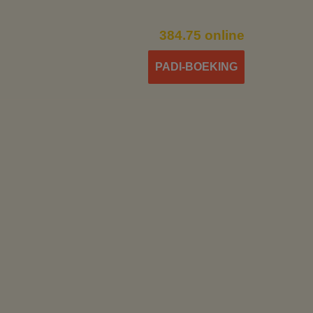
405.00 €
384.75 online
PADI-BOEKING
130.00 €
750.00 €