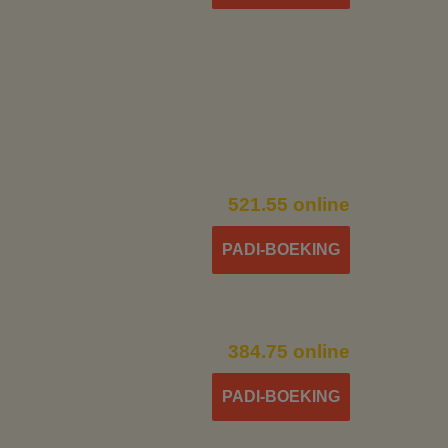
405.00 €
549.00 €
521.55 online
PADI-BOEKING
405.00 €
384.75 online
PADI-BOEKING