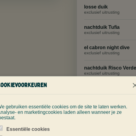
losse duik
exclusief uitrusting
nachtduik Tufia
exclusief uitrusting
el cabron night dive
exclusief uitrusting
nachtduik Risco Verd
exclusief uitrusting
Cookievoorkeuren
snorkling trip
per person inclusive equi
e gebruiken essentiële cookies om de site te laten werken.
nalyse- en marketingcookies laden alleen wanneer je ze
oestaat.
Essentiële cookies