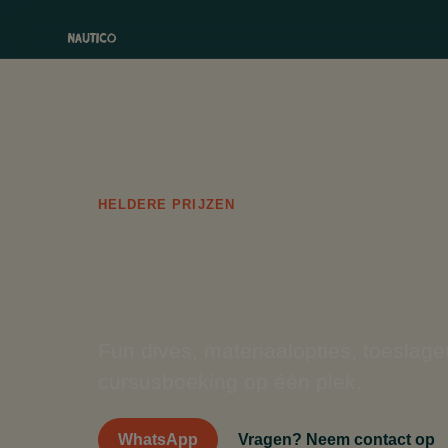
HELDERE PRIJZEN
Onze pr
Fun dives, materiaalopties, toeslage
cursusboeking op één plek.
WhatsApp
Vragen? Neem contact op