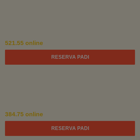
open water diver
3 días de duración
549.00 €
521.55 online
RESERVA PADI
advanced open water diver
2 días de duración
405.00 €
384.75 online
RESERVA PADI