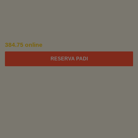
rescue diver
2 días de duración
405.00 €
384.75 online
RESERVA PADI
Curso EFR
4 h de duración
130.00 €
divemaster