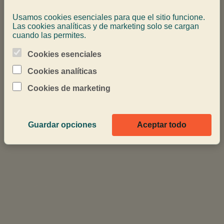
Usamos cookies esenciales para que el sitio funcione.
79.00 €
Las cookies analíticas y de marketing solo se cargan
cuando las permites.
discover scuba diving
Cookies esenciales
Cookies analíticas
2 h de duración
Cookies de marketing
99.00 €
94.05 online
Guardar opciones
Aceptar todo
RESERVA PADI
scuba diver
2 días de duración
405.00 €