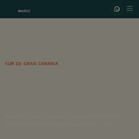
SUR DE GRAN CANARIA
Puntos de
buceo
Arrecifes, pecios, paredes y paisajes volcánicos.
Elegimos los puntos según condiciones y nivel.