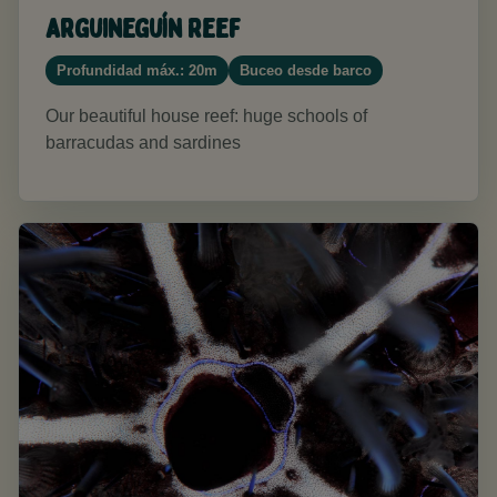
Arguineguín Reef
Profundidad máx.: 20m
Buceo desde barco
Our beautiful house reef: huge schools of
barracudas and sardines​