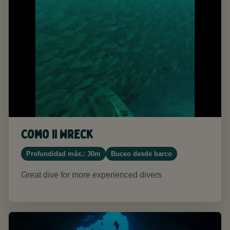
Como II Wreck
Profundidad máx.: 30m
Buceo desde barco
Great dive for more experienced divers