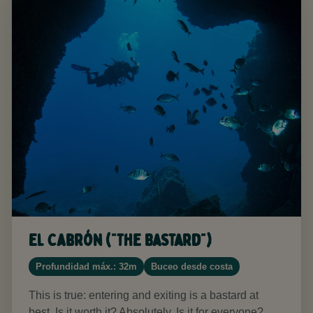
El Cabrón ("The Bastard")
Profundidad máx.: 32m
Buceo desde costa
This is true: entering and exiting is a bastard at
best. Is it worth it? Absolutely. Is it for everyone?