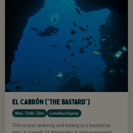
El Cabrón ("The Bastard")
Max. Tiefe: 32m
Landtauchgang
This is true: entering and exiting is a bastard at
best. Is it worth it? Absolutely. Is it for everyone?