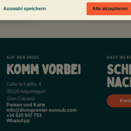
Auswahl speichern
Alle akzeptieren
AUF DER INSEL
HAST DU E
Komm vorbei
Sch
Nac
Calle la Lajilla, 4
35120 Arguineguin
Gran Canaria
Kont
Parken und Karte
info@divingcenter-sunsub.com
+34 620 947 753
WhatsApp