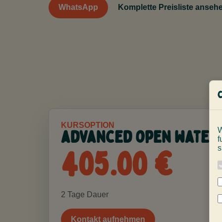
WhatsApp
Komplette Preisliste anseh
KURSOPTION
W
advanced open water 
f
405.00 €
s
2 Tage Dauer
Kontakt aufnehmen