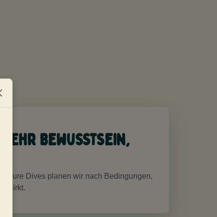
 mehr Bewusstsein,
dventure Dives planen wir nach Bedingungen,
n wirkt.