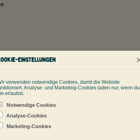
en
Cookie-Einstellungen
TIEFER, GANZ RUHIG
ir verwenden notwendige Cookies, damit die Website
diver
Mehr Reichweite,
unktioniert. Analyse- und Marketing-Cookies laden nur, wenn du
ie erlaubst.
mehr Spaß.
Notwendige Cookies
Navigation, Tiefe, Tarierung und A
Analyse-Cookies
damit Training weiterhin wie Tauche
Marketing-Cookies