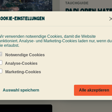
TAUCHGUIDE
PADI Open Wat
auf Gran
Cookie-Einstellungen
CHGUIDE
Canaria: wie
önnen
lange dauert
fänger auf
ir verwenden notwendige Cookies, damit die Website
der Kurs?
unktioniert. Analyse- und Marketing-Cookies laden nur, wenn du
an Canaria
ie erlaubst.
uchen?
Ein klarer Überblick zu
Notwendige Cookies
eLearning, Übungen im
mit gutem Briefing, ruhigen
geschützten Wasser und
Analyse-Cookies
ngungen und Instructor-
Freiwassertauchgängen fü
Marketing-Cookies
ort. So funktioniert
deine erste Zertifizierung.
hen für Anfänger.
Mehr lesen
r lesen
Auswahl speichern
Alle akzeptieren