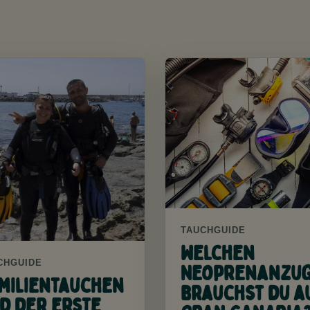
TAUCHGUIDE
Welchen
CHGUIDE
Neoprenanzu
milientauchen
brauchst du a
d der erste