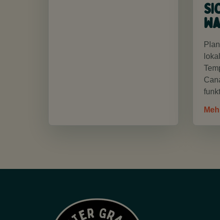
Si
Wa
Plan
loka
Temp
Cana
funkt
Meh