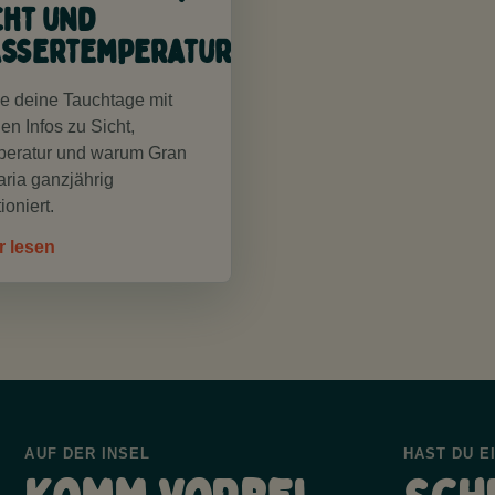
cht und
ssertemperatur
e deine Tauchtage mit
len Infos zu Sicht,
eratur und warum Gran
ria ganzjährig
ioniert.
r lesen
AUF DER INSEL
HAST DU E