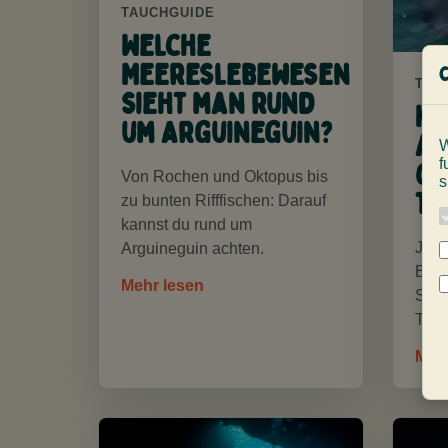
TAUCHGUIDE
Welche
Meereslebewesen
TAU
sieht man rund
K
um Arguineguin?
An
W
f
Gr
Von Rochen und Oktopus bis
s
ta
zu bunten Rifffischen: Darauf
kannst du rund um
Ja, 
Arguineguin achten.
Bedi
Mehr lesen
Supp
Tauc
Meh