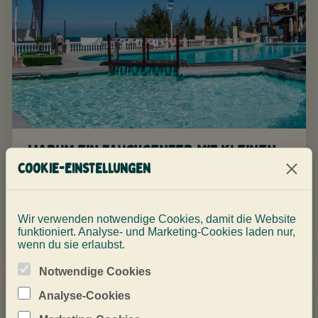
Warum ein Tauchcenter mit kleinen
Gruppen auf Gran Canaria wählen?
Cookie-Einstellungen
Kleine Gruppen bedeuten klarere Briefings, ruhigere
Tauchgänge und mehr Aufmerksamkeit.
Wir verwenden notwendige Cookies, damit die Website
funktioniert. Analyse- und Marketing-Cookies laden nur,
wenn du sie erlaubst.
Notwendige Cookies
Analyse-Cookies