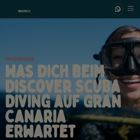
TAUCHGUIDE
Was dich beim
Discover Scuba
Diving auf Gran
Canaria
erwartet