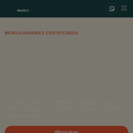
MERGULHADORES CERTIFICADOS
Mergulha na
Gran
Canária
Uma forma calma e cuidada de mergulhar a costa sul:
recifes, naufrágios, formações vulcânicas e conselhos
claros para o dia.
WhatsApp