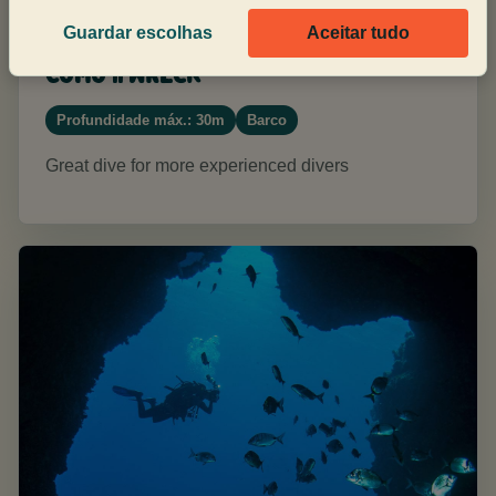
Guardar escolhas
Aceitar tudo
Como II Wreck
Profundidade máx.: 30m
Barco
Great dive for more experienced divers