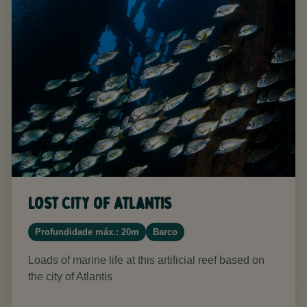
Lost City of Atlantis
Profundidade máx.: 20m
Barco
Loads of marine life at this artificial reef based on
the city of Atlantis