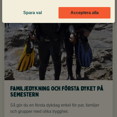
Spara val
Acceptera alla
Familjedykning och första dyket på
semestern
Så gör du en första dykdag enkel för par, familjer
och grupper med olika trygghet.