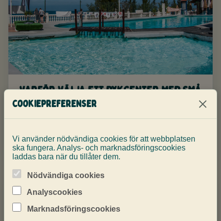
Varför välja ett dykcenter med små
grupper på Gran Canaria?
Cookiepreferenser
Små grupper betyder tydligare briefingar, lugnare
dyk och mer uppmärksamhet där det räknas.
Vi använder nödvändiga cookies för att webbplatsen
ska fungera. Analys- och marknadsföringscookies
laddas bara när du tillåter dem.
Nödvändiga cookies
Analyscookies
Marknadsföringscookies