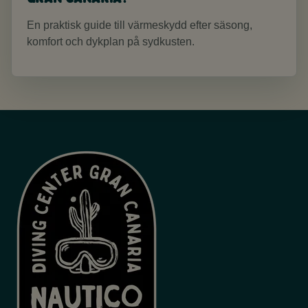
En praktisk guide till värmeskydd efter säsong,
komfort och dykplan på sydkusten.