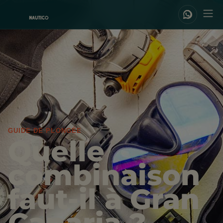
GUIDE DE PLONGÉE
Quelle
combinaison
faut-il à Gran