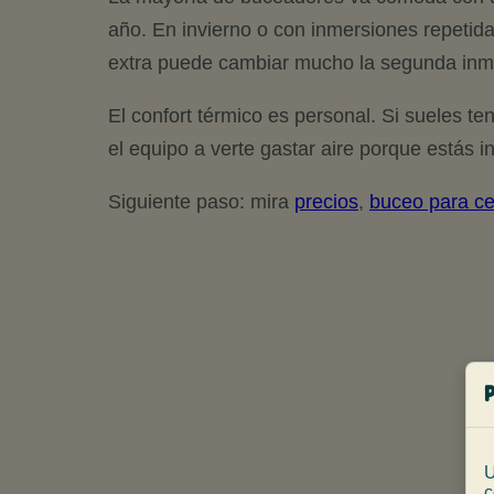
año. En invierno o con inmersiones repeti
extra puede cambiar mucho la segunda inm
El confort térmico es personal. Si sueles ten
el equipo a verte gastar aire porque estás 
Siguiente paso: mira
precios
,
buceo para ce
U
c