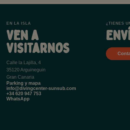
EN LA ISLA
¿TIENES U
Ven a
Env
visitarnos
Cont
Calle la Lajilla, 4
35120 Arguineguin
Gran Canaria
Parking y mapa
info@divingcenter-sunsub.com
+34 620 947 753
WhatsApp