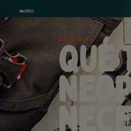
Qué 
GUÍA DE BUCEO
neo
nece