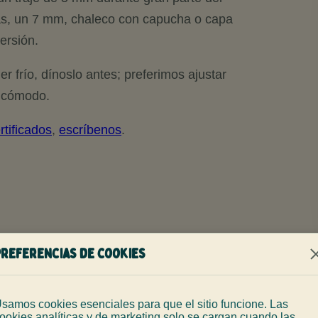
das, un 7 mm, chaleco con capucha o capa
ersión.
er frío, dínoslo antes; preferimos ajustar
incómodo.
rtificados
,
escríbenos
.
Preferencias de cookies
samos cookies esenciales para que el sitio funcione. Las
ookies analíticas y de marketing solo se cargan cuando las