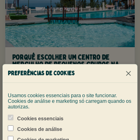
Porquê escolher um centro de
mergulho de pequenos grupos na
Gran Canária?
Preferências de cookies
Pequenos grupos significam briefings mais claros,
mergulhos mais calmos e atenção onde importa.
Usamos cookies essenciais para o site funcionar.
Cookies de análise e marketing só carregam quando os
autorizas.
Cookies essenciais
Cookies de análise
Cookies de marketing