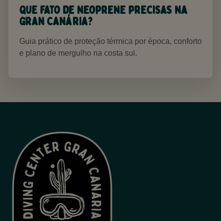
Que fato de neoprene precisas na
Gran Canária?
Guia prático de proteção térmica por época, conforto
e plano de mergulho na costa sul.