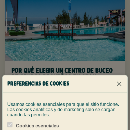
Por qué elegir un centro de buceo
de grupos pequeños en Gran
Canaria
Preferencias de cookies
Los grupos pequeños dan briefings más claros,
inmersiones más tranquilas y atención donde
Usamos cookies esenciales para que el sitio funcione.
Las cookies analíticas y de marketing solo se cargan
importa.
cuando las permites.
Cookies esenciales