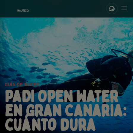
GUÍA DE BUCEO
PADI Open Water
en Gran Canaria:
cuánto dura